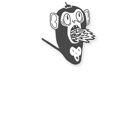
cante Verde con Chile
anameño y Jalapeño
50 ml)