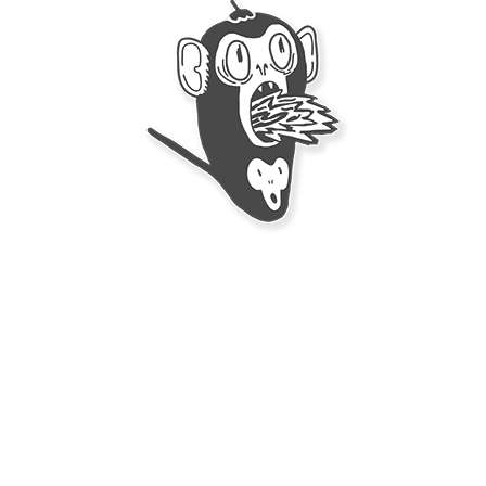
$
14.9
MataSanos – Salsa Estúpidamente Picante de
Carolina Reaper (250 ml)
Visa
MasterCard
American
Express
Contacto
Políticas de Ventas, Envíos y Devoluciones