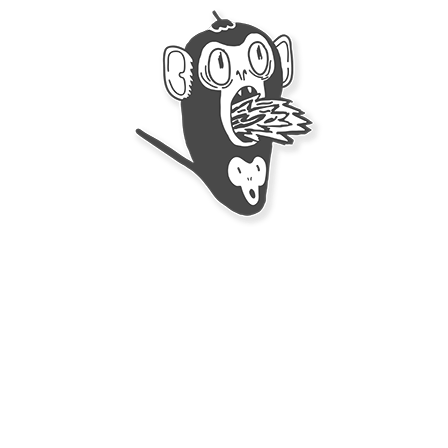
Ideal para:
Carnes
Sopas y guisos
Retos
Uso responsable (una gota es suficiente)
Hecha en Costa Rica
MataSanos se produce en
pequeños lotes en 
atajos.
El formato
250 ml
existe porque hay gente que 
Gluten amigable
Vegano amigable
Amigo amigable