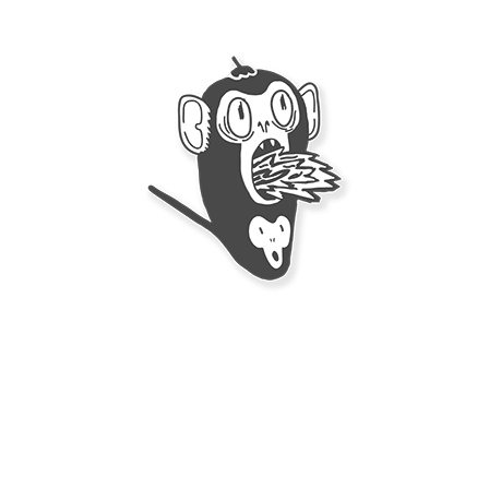
A.K.A:
Ghost, Naga Jolokia, Bhut Jolokia
1.000.000 SHU