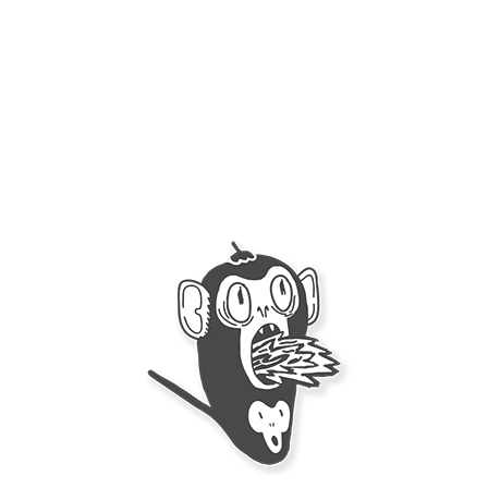
permanente
.
COMPETENCIA
BUSCÓ
Soy el chile
ENCONTRAR AL
Panameño
FAN #1 DE ALITAS
PICANTES
Deja una respuesta
Lo siento, debes estar
conectado
para publicar un comentario.
Categorias